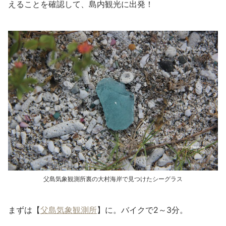
えることを確認して、島内観光に出発！
父島気象観測所裏の大村海岸で見つけたシーグラス
まずは【
父島気象観測所
】に。バイクで2～3分。