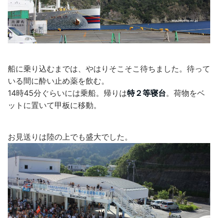
船に乗り込むまでは、やはりそこそこ待ちました。待って
いる間に酔い止め薬を飲む。
14時45分ぐらいには乗船。帰りは
特２等寝台
。荷物をベ
ットに置いて甲板に移動。
お見送りは陸の上でも盛大でした。