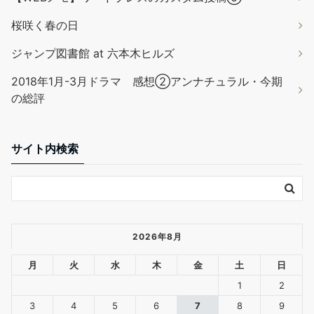
桜咲く春の日
ジャンプ図書館 at 六本木ヒルズ
2018年1月-3月ドラマ 感想②アンナチュラル・今期
の総評
サイト内検索
2026年8月
月
火
水
木
金
土
日
1
2
3
4
5
6
7
8
9