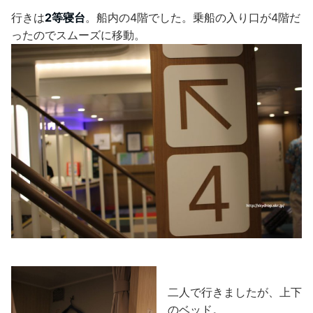
行きは
2等寝台
。船内の4階でした。乗船の入り口が4階だ
ったのでスムーズに移動。
二人で行きましたが、上下
のベッド。