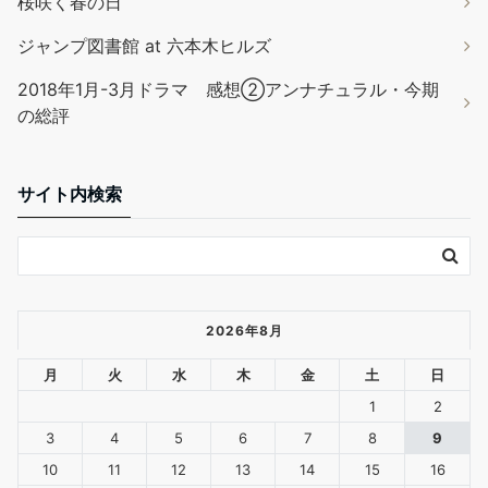
桜咲く春の日
ジャンプ図書館 at 六本木ヒルズ
2018年1月-3月ドラマ 感想②アンナチュラル・今期
の総評
サイト内検索
2026年8月
月
火
水
木
金
土
日
1
2
3
4
5
6
7
8
9
10
11
12
13
14
15
16