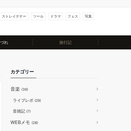
ストレイテナー
ツール
ドラマ
フェス
写真
づれ
旅行記
カテゴリー
音楽
(36)
ライブレポ
(29)
音雑記
(7)
WEBメモ
(28)