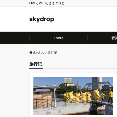
LIVEとWEBときまぐれと
skydrop
about
音
skydrop
旅行記
旅行記