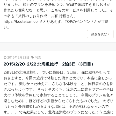
りました。 旅行のプランを決めつつ、WEBで確認できるしおりが
作れたら便利だなーと思い、こちらのサービスを利用しました。 そ
の名も「旅行のしおり作成・共有 行程さん」
https://kouteisan.com/ とりあえず、TOPのペンギンさんが可愛
い。
続きを読む
2015年2月22日
写真
2015/2/20-2/22 北海道旅行 2泊3日（3日目）
2泊3日の北海道旅行。 ついに最終日、3日目。 先に総括を行って
おきますと、今回の旅行で体験した流氷と犬ぞり、本当に楽しかっ
たです。 楽しかったゆえに、さらなる体験を！と、同行者の心を揺
さぶったようです。 きっとそのうち、流氷の上に乗るツアーや半日
犬ぞり体験を予約して参加することでしょう。 今回のプランも色々
楽しむために、ほどほどの妥協からたてられたものでした。 犬ぞり
ももっと長時間楽しめるような場所は、予約が取れなかったので
す。。。 でも結果として、北海道満喫のプランになったように感じ