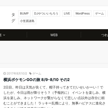
BUMP
DJやついいちろう
LIVE
WordPress
ゲーム
タ
グ
小笠原諸島
楽
WEB
つれ
2017年8月10日
ゲーム
横浜ポケモンGOの旅 8/9-8/10 その2
2日目。昨日は天気が良くて、帽子持ってきてだいせいかーい！で
したが、今日は雨が降りそう？（予報的に） イベントを楽しみ、横
浜を楽しみ、ネットワークが繋がらなくて悲しい点以外は存分に頼
むことができました！ ラッキー乱獲により、無事ハピナスに進化さ