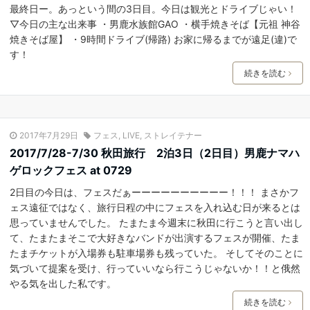
最終日ー。あっという間の3日目。今日は観光とドライブじゃい！
▽今日の主な出来事 ・男鹿水族館GAO ・横手焼きそば【元祖 神谷
焼きそば屋】 ・9時間ドライブ(帰路) お家に帰るまでが遠足(違)で
す！
続きを読む
2017年7月29日
フェス
,
LIVE
,
ストレイテナー
2017/7/28-7/30 秋田旅行 2泊3日（2日目）男鹿ナマハ
ゲロックフェス at 0729
2日目の今日は、フェスだぁーーーーーーーーーー！！！ まさかフ
ェス遠征ではなく、旅行日程の中にフェスを入れ込む日が来るとは
思っていませんでした。 たまたま今週末に秋田に行こうと言い出し
て、たまたまそこで大好きなバンドが出演するフェスが開催、たま
たまチケットが入場券も駐車場券も残っていた。 そしてそのことに
気づいて提案を受け、行っていいなら行こうじゃないか！！と俄然
やる気を出した私です。
続きを読む