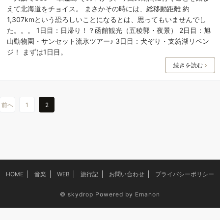
えて北海道をチョイス。 まさかその時には、総移動距離 約
1,307kmという恐ろしいことになるとは、思ってもいませんでし
た。。。 1日目：日帰り！？函館観光（五稜郭・夜景） 2日目：旭
山動物園・サンセット流氷ツアー♪ 3日目：犬ぞり・支笏湖リベン
ジ！ まずは1日目。
続きを読む
前へ
1
2
HOME
音楽
WEB
旅行記
お問い合わせ
プライバシーポリシー
©
skydrop
Powered by
Emanon